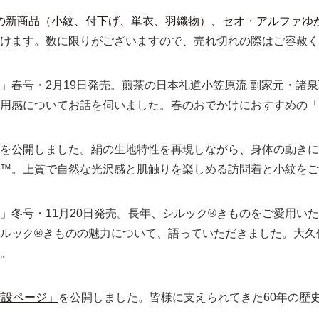
の新商品（小紋、付下げ、単衣、羽織物）
、
セオ・アルファゆ
だけます。数に限りがございますので、売れ切れの際はご容赦く
」春号・2月19日発売。煎茶の日本礼道小笠原流 副家元・諸
用感についてお話を伺いました。春のおでかけにおすすめの「
を公開しました。絹の生地特性を再現しながら、身体の動きに
™。上質で自然な光沢感と肌触りを楽しめる訪問着と小紋をご
」冬号・11月20日発売。長年、シルック®きものをご愛用い
ルック®きものの魅力について、語っていただきました。大久
。
特設ページ」
を公開しました。皆様に支えられてきた60年の歴