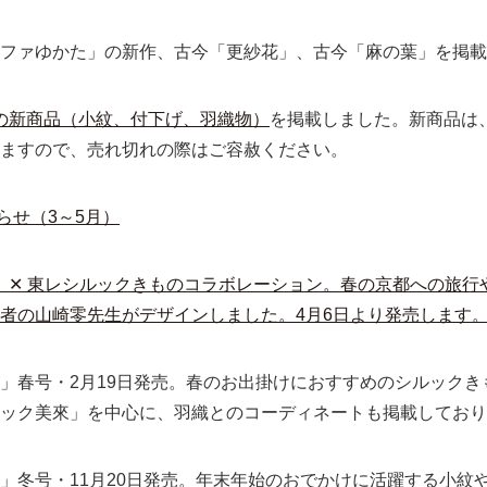
ルファゆかた」の新作、古今「更紗花」、古今「麻の葉」を掲載
の新商品（小紋、付下げ、羽織物）
を掲載しました。新商品は
ますので、売れ切れの際はご容赦ください。
らせ（3～5月）
」 ✕ 東レシルックきものコラボレーション。春の京都への旅
者の山崎零先生がデザインしました。4月6日より発売します
」春号・2月19日発売。春のお出掛けにおすすめのシルック
ック美來」を中心に、羽織とのコーディネートも掲載しており
」冬号・11月20日発売。年末年始のおでかけに活躍する小紋