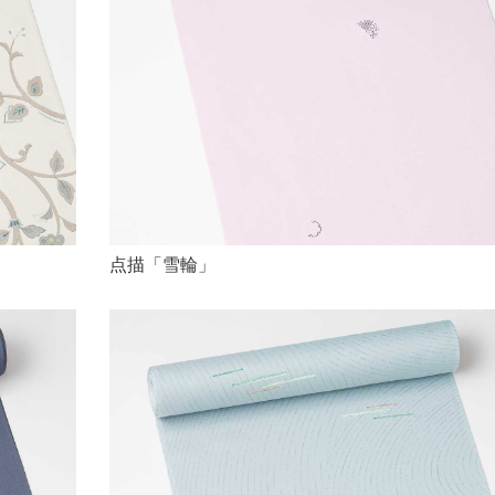
点描「雪輪」