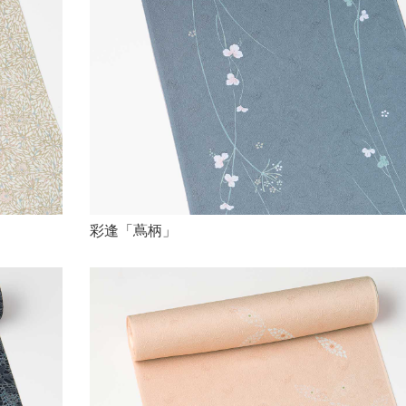
彩逢「蔦柄」