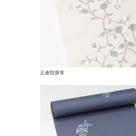
正倉院唐草