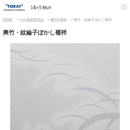
HOME
その他和装商品
爽竹®襦袢
爽竹・紋綸子ぼかし襦袢
爽竹・紋綸子ぼかし襦袢